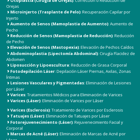
Otoplastia (Cirugía de Orejas)
: Corrección o Reducción de
Orejas
Microinjerto (Trasplante de Pelo)
: Recuperación Capilar por
Injerto
Aumento de Senos (Mamoplastia de Aumento)
: Aumento de
Pecho
Reducción de Senos (Mamoplastia de Reducción)
: Reducción
de Pecho
Elevación de Senos (Mastopexia)
: Elevación de Pechos Caídos
Abdominoplastia (Lipectomía Abdominal)
: Cirugía Flacidez de
Abdomen
Liposucción y Lipoescultura
: Reducción de Grasa Corporal
Fotodepilación Láser
: Depilación Láser Piernas, Axilas, Zonas
Íntimas
Lesiones Vasculares y Pigmentadas
: Eliminación de Lesiones
por Láser
Varices
: Tratamientos Médicos para Eliminación de Varices
Varices (Láser)
: Eliminación de Varices por Láser
Varices (Esclerosis)
: Tratamiento de Varices por Esclerosis
Tatuajes (Láser)
: Eliminación de Tatuajes por Láser
Fotorejuvenecimiento (Láser)
: Rejuvenecimiento Facial y
Corporal
Marcas de Acné (Láser)
: Eliminación de Marcas de Acné por
Láser