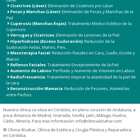
Cicatrices (Láser)
: Eliminación de Cicatrices por Láser
Pecas y Manchas (Láser)
: Eliminación de Pecas y Manchas de la
Piel
Cuperosis (Manchas Rojas)
: Tratamiento Medico Estético de la
Cuperosis
Verrugas y Cicatrices
: Eliminación de Lesiones de la Piel
Hiperhidrosis (Exceso Sudoración)
: Reducción de la
Sudoración Axilas, Manos, Pies...
Mesoterapia Facial
: Reducción Flacidez en Cara, Cuello, Escote y
Manos
Rellenos Faciales
: Tratamiento Envejecimiento de la Piel
Aumento de Labios
: Perfilado y Aumento de Volumen en Labios
Radiofrecuencia
: Tratamiento mejorar la elasticidad de la piel de
la cara
Reconstrucción Mamaria
: Reducción de Pezones, Asimetrías
entre Pechos
Nuestra clínica se sitúa en Córdoba, en pleno corazón de Andalucía, a
poca distancia de Madrid, Granada, Sevilla, Jaén, Málaga, Huelva,
Cádiz, Almería. Para mas información:
info@clinicaalzahar.com
® Clínica Alzahar, Clínica de Estética y Cirugía Plástica y Reparadora
en Córdoba.