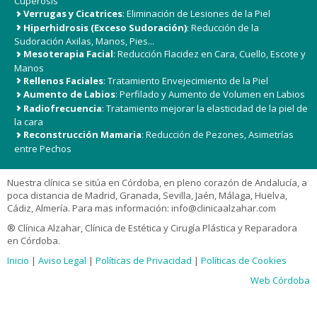
Cuperosis
Verrugas y Cicatrices
: Eliminación de Lesiones de la Piel
Hiperhidrosis (Exceso Sudoración)
: Reducción de la
Sudoración Axilas, Manos, Pies...
Mesoterapia Facial
: Reducción Flacidez en Cara, Cuello, Escote y
Manos
Rellenos Faciales
: Tratamiento Envejecimiento de la Piel
Aumento de Labios
: Perfilado y Aumento de Volumen en Labios
Radiofrecuencia
: Tratamiento mejorar la elasticidad de la piel de
la cara
Reconstrucción Mamaria
: Reducción de Pezones, Asimetrías
entre Pechos
Nuestra clínica se sitúa en Córdoba, en pleno corazón de Andalucía, a
poca distancia de Madrid, Granada, Sevilla, Jaén, Málaga, Huelva,
Cádiz, Almería. Para mas información:
info@clinicaalzahar.com
® Clínica Alzahar, Clínica de Estética y Cirugía Plástica y Reparadora
en Córdoba.
Inicio
|
Aviso Legal
|
Políticas de Privacidad
|
Políticas de Cookies
Web Córdoba
Usamos Cookies, más información
aquí
.