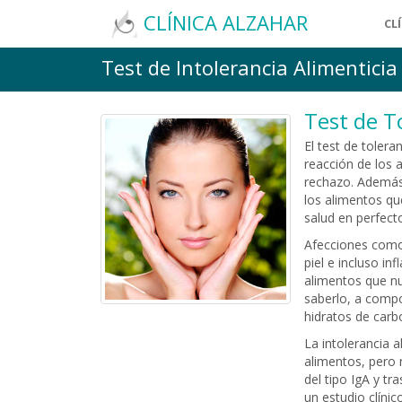
CLÍNICA ALZAHAR
CL
Test de Intolerancia Alimenticia
Test de T
El test de tolera
reacción de los 
rechazo. Además 
los alimentos qu
salud en perfect
Afecciones como 
piel e incluso i
alimentos que nu
saberlo, a compo
hidratos de carb
La intolerancia 
alimentos, pero 
del tipo IgA y t
un estudio clínic