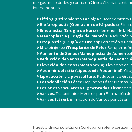
riesgos, no lo dudes y confía en Clínica Alzahar, conta
intervenciones.
Lifting (Estiramiento Facial)
: Rejuvenecimiento F
Blefaroplastia (Operación de Párpados)
: Elimi
Rinoplastia (Cirugía de Nariz)
: Correción de la Na
Mentoplastia (Cirugía del Mentón)
: Reducción 
Otoplastia (Cirugía de Orejas)
: Corrección o Red
Microinjerto (Trasplante de Pelo)
: Recuperación
Aumento de Senos (Mamoplastia de Aumento)
Reducción de Senos (Mamoplastia de Reducció
Elevación de Senos (Mastopexia)
: Elevación de
Abdominoplastia (Lipectomía Abdominal)
: Cir
Liposucción y Lipoescultura
: Reducción de Gras
Fotodepilación Láser
: Depilación Láser Piernas, 
Lesiones Vasculares y Pigmentadas
: Eliminació
Varices
: Tratamientos Médicos para Eliminación de
Varices (Láser)
: Eliminación de Varices por Láser
Nuestra clínica se sitúa en Córdoba, en pleno corazón d