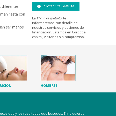
Solicitar Cita Gratuita
 diferentes:
 manifiesta con
La
1ª cita es gratuita
, te
informaremos con detalle de
elen ser menos
nuestros servicios y opciones de
financiación. Estamos en Córdoba
capital, visítanos sin compromiso.
RICIÓN
HOMBRES
necesidad y los resultados que busques. Si no quieres