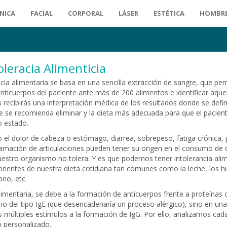
ÍNICA
FACIAL
CORPORAL
LÁSER
ESTÉTICA
HOMBR
oleracia Alimenticia
ncia alimentaria se basa en una sencilla extracción de sangre, que perm
anticuerpos del paciente ante más de 200 alimentos e identificar aqu
recibirás una interpretación médica de los resultados donde se defin
e se recomienda eliminar y la dieta más adecuada para que el pacie
o estado.
el dolor de cabeza o estómago, diarrea, sobrepeso, fatiga crónica,
nflamación de articulaciones pueden tener su origen en el consumo de
estro organismo no tolera. Y es que podemos tener intolerancia alim
nentes de nuestra dieta cotidiana tan comunes como la leche, los h
ono, etc.
alimentaria, se debe a la formación de anticuerpos frente a proteína
no del tipo IgE (que desencadenaría un proceso alérgico), sino en un
ras múltiples estímulos a la formación de IgG. Por ello, analizamos ca
o personalizado.