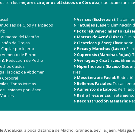
mos con los
mejores
cirujanos plásticos de Córdoba
, que acumulan más
acial
Varices (Esclerosis)
: Tratamien
nar Bolsas de Ojos y Párpados
Tatuajes (Láser)
: Eliminación 
ríz
Fotorejuvenecimiento (Láser
o Aumento del Mentón
Marcas de Acné (Láser)
: Elim
ucción de Orejas
Cicatrices (Láser)
: Eliminación
 Capilar por Injerto
Pecas y Manchas (Láser)
: Eli
: Aumento de Pecho
Cuperosis (Manchas Rojas)
: 
n)
: Reducción de Pecho
Verrugas y Cicatrices
: Elimina
 Pechos Caídos
Hiperhidrosis (Exceso Sudor
ugía Flacidez de Abdomen
Pies...
Mesoterapia Facial
: Reducció
a Corporal
Rellenos Faciales
: Tratamiento
Axilas, Zonas Íntimas
Aumento de Labios
: Perfila
n de Lesiones por Láser
Radiofrecuencia
: Tratamiento 
 Varices
Reconstrucción Mamaria
: Re
e Andalucía, a poca distancia de Madrid, Granada, Sevilla, Jaén, Málaga, 