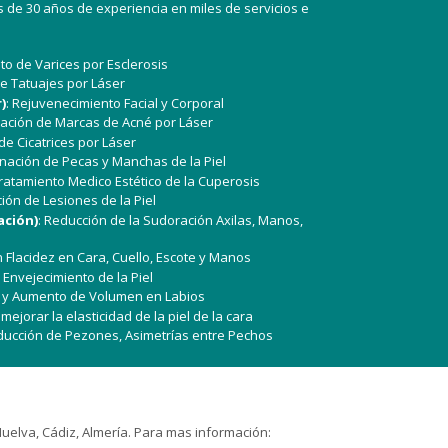
 de 30 años de experiencia en miles de servicios e
to de Varices por Esclerosis
de Tatuajes por Láser
)
: Rejuvenecimiento Facial y Corporal
inación de Marcas de Acné por Láser
 de Cicatrices por Láser
minación de Pecas y Manchas de la Piel
Tratamiento Medico Estético de la Cuperosis
ción de Lesiones de la Piel
ación)
: Reducción de la Sudoración Axilas, Manos,
n Flacidez en Cara, Cuello, Escote y Manos
 Envejecimiento de la Piel
do y Aumento de Volumen en Labios
mejorar la elasticidad de la piel de la cara
ducción de Pezones, Asimetrías entre Pechos
Huelva, Cádiz, Almería. Para mas información: