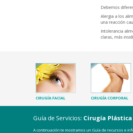
Debemos diferenc
Alergia a los al
una reacción cau
Intolerancia ali
claras, más insidi
CIRUGÍA FACIAL
CIRUGÍA CORPORAL
Guía de Servicios:
Cirugía Plástica
A continuación te mostramos un Guía de recursos e info