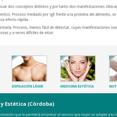
iar dos conceptos distintos y por tanto dos manifestaciones clínicas
imentos. Proceso mediado por IgE frente a la proteína del alimento, se
sa-efecto rápida.
mentaría. Proceso, menos fácil de detectar, cuyas manifestaciones su
osas y a veces difíciles de intuir.
DEPILACIÓN LÁSER
MEDICINA ESTÉTICA
NUT
 y Estética (Córdoba)
rmación que te permitirá encontrar el servicio que mejor se adapte a tu 