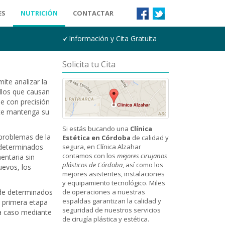
ES
NUTRICIÓN
CONTACTAR
Información y Cita Gratuita
Solicita tu Cita
ite analizar la
ellos que causan
e con precisión
nte mantenga su
Si estás bucando una
Clínica
 problemas de la
Estética en Córdoba
de calidad y
 determinados
segura, en Clínica Alzahar
contamos con los
mejores cirujanos
entaria sin
plásticos de Córdoba
, así como los
uevos, los
mejores asistentes, instalaciones
y equipamiento tecnológico. Miles
s de determinados
de operaciones a nuestras
espaldas garantizan la calidad y
a primera etapa
seguridad de nuestros servicios
da caso mediante
de cirugía plástica y estética.