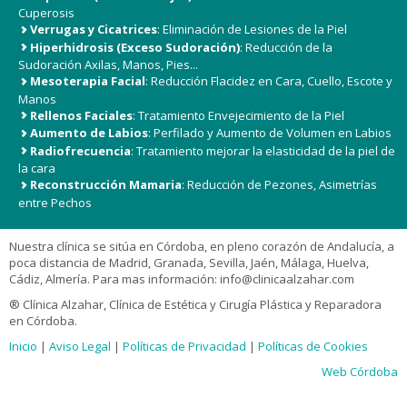
Cuperosis
Verrugas y Cicatrices
: Eliminación de Lesiones de la Piel
Hiperhidrosis (Exceso Sudoración)
: Reducción de la
Sudoración Axilas, Manos, Pies...
Mesoterapia Facial
: Reducción Flacidez en Cara, Cuello, Escote y
Manos
Rellenos Faciales
: Tratamiento Envejecimiento de la Piel
Aumento de Labios
: Perfilado y Aumento de Volumen en Labios
Radiofrecuencia
: Tratamiento mejorar la elasticidad de la piel de
la cara
Reconstrucción Mamaria
: Reducción de Pezones, Asimetrías
entre Pechos
Nuestra clínica se sitúa en Córdoba, en pleno corazón de Andalucía, a
poca distancia de Madrid, Granada, Sevilla, Jaén, Málaga, Huelva,
Cádiz, Almería. Para mas información:
info@clinicaalzahar.com
® Clínica Alzahar, Clínica de Estética y Cirugía Plástica y Reparadora
en Córdoba.
Inicio
|
Aviso Legal
|
Políticas de Privacidad
|
Políticas de Cookies
Web Córdoba
Usamos Cookies, más información
aquí
.