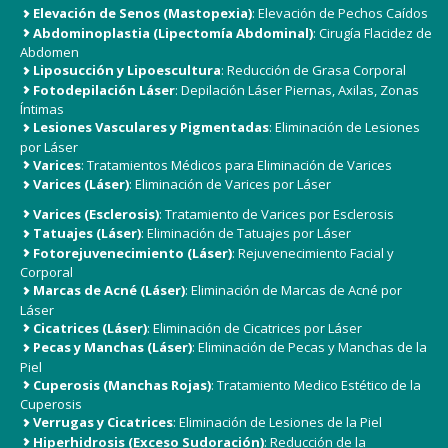
Elevación de Senos (Mastopexia)
: Elevación de Pechos Caídos
Abdominoplastia (Lipectomía Abdominal)
: Cirugía Flacidez de
Abdomen
Liposucción y Lipoescultura
: Reducción de Grasa Corporal
Fotodepilación Láser
: Depilación Láser Piernas, Axilas, Zonas
Íntimas
Lesiones Vasculares y Pigmentadas
: Eliminación de Lesiones
por Láser
Varices
: Tratamientos Médicos para Eliminación de Varices
Varices (Láser)
: Eliminación de Varices por Láser
Varices (Esclerosis)
: Tratamiento de Varices por Esclerosis
Tatuajes (Láser)
: Eliminación de Tatuajes por Láser
Fotorejuvenecimiento (Láser)
: Rejuvenecimiento Facial y
Corporal
Marcas de Acné (Láser)
: Eliminación de Marcas de Acné por
Láser
Cicatrices (Láser)
: Eliminación de Cicatrices por Láser
Pecas y Manchas (Láser)
: Eliminación de Pecas y Manchas de la
Piel
Cuperosis (Manchas Rojas)
: Tratamiento Medico Estético de la
Cuperosis
Verrugas y Cicatrices
: Eliminación de Lesiones de la Piel
Hiperhidrosis (Exceso Sudoración)
: Reducción de la